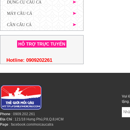
DỤNG CỤ CÂU CÁ
MÁY CÂU CÁ
CẦN CÂU CÁ
HỖ TRỢ TRỰC TUYẾN
Hotline:
0909202261
Vui l
tặng.
Phone
: 0909.202.261
Địa Chỉ
: 121/18 Hưng Phú,P.8,Q.8,HCM
Page
:
facebook.com/moicaucatra