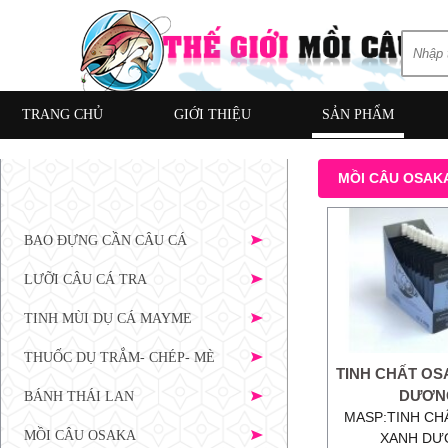
TRANG CHỦ
GIỚI THIỆU
SẢN PHẨM
MỒI CÂU OSAK
BAO ĐỰNG CẦN CÂU CÁ
LƯỠI CÂU CÁ TRA
TINH MÙI DỤ CÁ MAYME
THUỐC DỤ TRẮM- CHÉP- MÈ
TINH CHẤT OS
DƯƠN
BÁNH THÁI LAN
MASP:TINH CH
MỒI CÂU OSAKA
XANH D