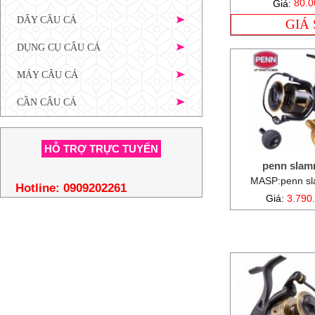
Giá:
80.0
DÂY CÂU CÁ
GIÁ
DỤNG CỤ CÂU CÁ
MÁY CÂU CÁ
CẦN CÂU CÁ
HỖ TRỢ TRỰC TUYẾN
penn slam
MASP:penn sl
Hotline:
0909202261
Giá:
3.790