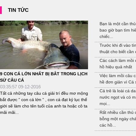
TIN TỨC
Bạn là một cần th
bao giờ bạn tìm hi
chiếc...
Trước khi đi vào t
thuật cho biết cần c
Các cách làm mồi 
hồ hiệu quả nhất
9 CON CÁ LỚN NHẤT BỊ BẮT TRONG LỊCH
Việc làm mồi câu c
SỬ CÂU CÁ
hề đơn giản vì Cá 
03:35:57 09-12-2016
Cá trê là loài cá d
Tất cả những tay câu cá giải trí đều mơ mộng
nước ngọt và có m
bắt được “ con cá lớn “ , con cá đạt kỷ lục thế
mọi...
giới sẽ làm cho tên tuổi của anh ta hoặc cô ta
mãi mãi...
Rất nhiều cần thủ
bỗng một ngày chá
các hồ...