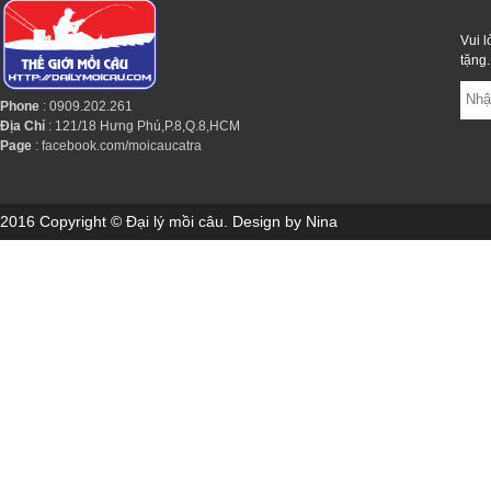
Vui l
tặng.
Phone
: 0909.202.261
Địa Chỉ
: 121/18 Hưng Phú,P.8,Q.8,HCM
Page
:
facebook.com/moicaucatra
2016 Copyright © Đại lý mồi câu. Design by Nina