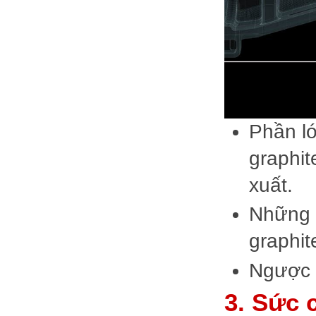
Phần l
graphi
xuất.
Những 
graphit
Ngược l
3. Sức 