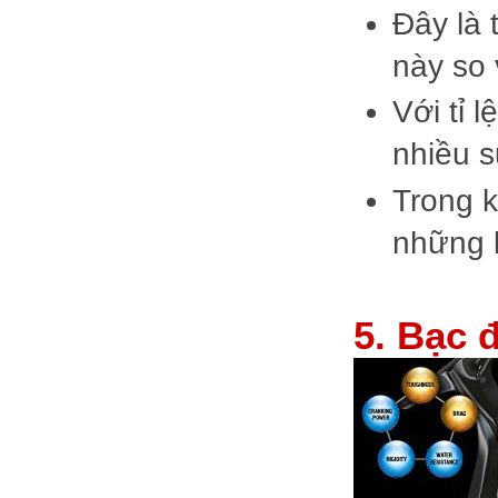
Đây là 
này so 
Với tỉ 
nhiều s
Trong k
những l
5. Bạc 