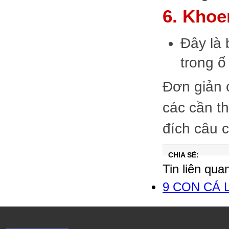
6. Khoe
Đây là 
trong ổ
Đơn giản 
các cần t
đích câu 
CHIA SẺ:
Tin liên qua
9 CON CÁ 