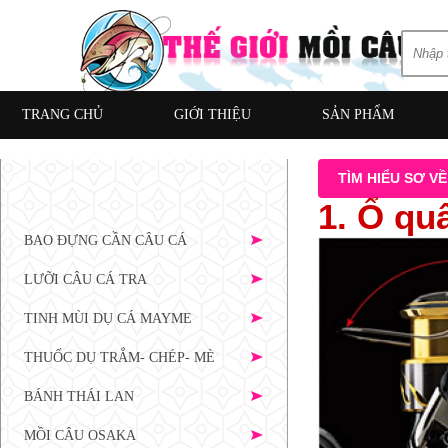
TRANG CHỦ
GIỚI THIỆU
SẢN PHẨM
TÌM HIỂU SƠ V
1. Ổ qu
BAO ĐỰNG CẦN CÂU CÁ
LƯỠI CÂU CÁ TRA
TINH MÙI DỤ CÁ MAYME
THUỐC DỤ TRẮM- CHÉP- MÈ
BÁNH THÁI LAN
MỒI CÂU OSAKA