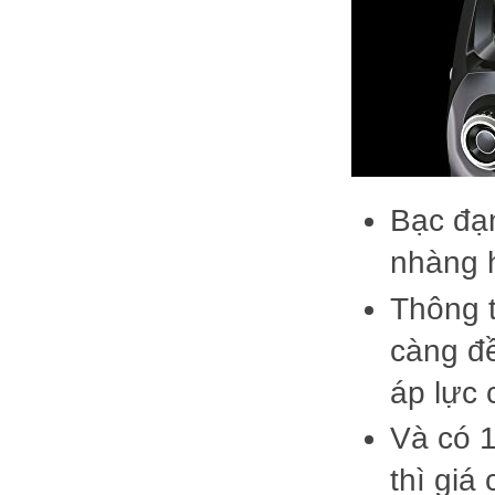
Bạc đạn
nhàng 
Thông 
càng đề
áp lực 
Và có 1
thì giá