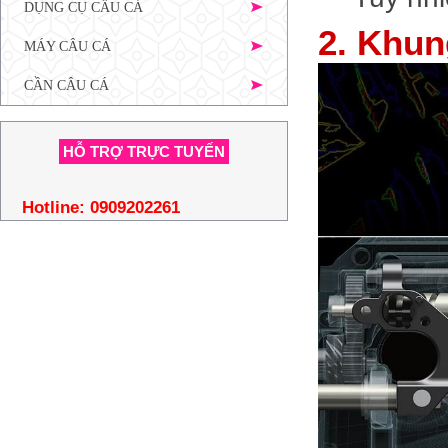
DỤNG CỤ CÂU CÁ
2. Khun
MÁY CÂU CÁ
CẦN CÂU CÁ
HỖ TRỢ TRỰC TUYẾN
Hotline:
0909202261