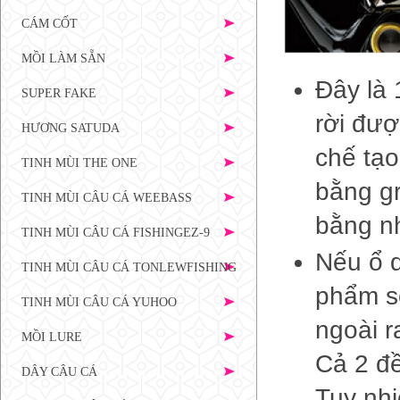
CÁM CỐT
MỒI LÀM SẴN
Đây là 
SUPER FAKE
rời đượ
HƯƠNG SATUDA
chế tạ
TINH MÙI THE ONE
bằng gr
TINH MÙI CÂU CÁ WEEBASS
bằng n
TINH MÙI CÂU CÁ FISHINGEZ-9
Nếu ổ q
TINH MÙI CÂU CÁ TONLEWFISHING
phẩm sẽ
TINH MÙI CÂU CÁ YUHOO
ngoài r
MỒI LURE
Cả 2 đề
DÂY CÂU CÁ
Tuy nhi