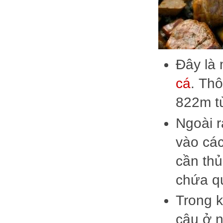
Đây là 
cá
. Th
822m t
Ngoài r
vào các
cần th
chứa q
Trong k
câu ở n